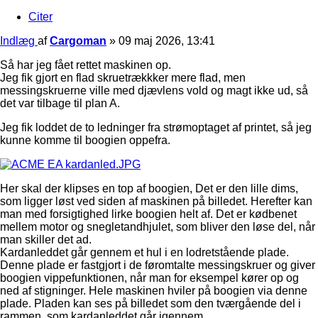
Citer
Indlæg
af
Cargoman
»
09 maj 2026, 13:41
Så har jeg fået rettet maskinen op.
Jeg fik gjort en flad skruetrækkker mere flad, men
messingskruerne ville med djævlens vold og magt ikke ud, så
det var tilbage til plan A.
Jeg fik loddet de to ledninger fra strømoptaget af printet, så jeg
kunne komme til boogien oppefra.
Her skal der klipses en top af boogien, Det er den lille dims,
som ligger løst ved siden af maskinen på billedet. Herefter kan
man med forsigtighed lirke boogien helt af. Det er kødbenet
mellem motor og snegletandhjulet, som bliver den løse del, når
man skiller det ad.
Kardanleddet går gennem et hul i en lodretstående plade.
Denne plade er fastgjort i de føromtalte messingskruer og giver
boogien vippefunktionen, når man for eksempel kører op og
ned af stigninger. Hele maskinen hviler på boogien via denne
plade. Pladen kan ses på billedet som den tværgående del i
rammen, som kardanleddet går igennem.