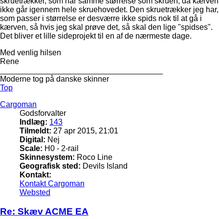
skruetrækker, som har samme størrelse som skruen, da kærven
ikke går igennem hele skruehovedet. Den skruetrækker jeg har,
som passer i størrelse er desværre ikke spids nok til at gå i
kærven, så hvis jeg skal prøve det, så skal den lige "spidses".
Det bliver et lille sideprojekt til en af de nærmeste dage.
Med venlig hilsen
Rene
_____________________________________
Moderne tog på danske skinner
Top
Cargoman
Godsforvalter
Indlæg:
143
Tilmeldt:
27 apr 2015, 21:01
Digital:
Nej
Scale:
H0 - 2-rail
Skinnesystem:
Roco Line
Geografisk sted:
Devils Island
Kontakt:
Kontakt Cargoman
Websted
Re: Skæv ACME EA