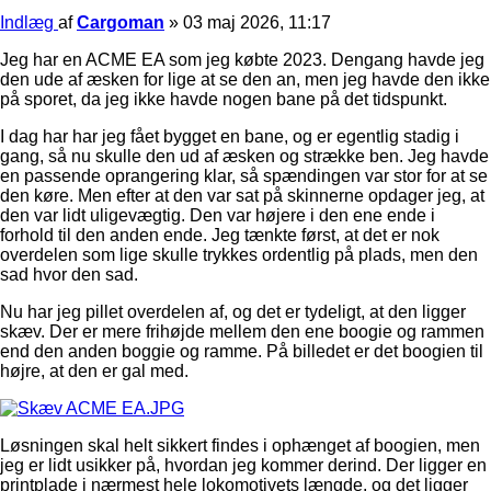
Indlæg
af
Cargoman
»
03 maj 2026, 11:17
Jeg har en ACME EA som jeg købte 2023. Dengang havde jeg
den ude af æsken for lige at se den an, men jeg havde den ikke
på sporet, da jeg ikke havde nogen bane på det tidspunkt.
I dag har har jeg fået bygget en bane, og er egentlig stadig i
gang, så nu skulle den ud af æsken og strække ben. Jeg havde
en passende oprangering klar, så spændingen var stor for at se
den køre. Men efter at den var sat på skinnerne opdager jeg, at
den var lidt uligevægtig. Den var højere i den ene ende i
forhold til den anden ende. Jeg tænkte først, at det er nok
overdelen som lige skulle trykkes ordentlig på plads, men den
sad hvor den sad.
Nu har jeg pillet overdelen af, og det er tydeligt, at den ligger
skæv. Der er mere frihøjde mellem den ene boogie og rammen
end den anden boggie og ramme. På billedet er det boogien til
højre, at den er gal med.
Løsningen skal helt sikkert findes i ophænget af boogien, men
jeg er lidt usikker på, hvordan jeg kommer derind. Der ligger en
printplade i nærmest hele lokomotivets længde, og det ligger