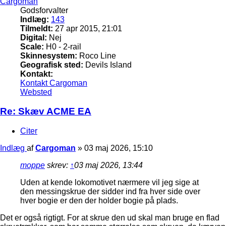
Cargoman
Godsforvalter
Indlæg:
143
Tilmeldt:
27 apr 2015, 21:01
Digital:
Nej
Scale:
H0 - 2-rail
Skinnesystem:
Roco Line
Geografisk sted:
Devils Island
Kontakt:
Kontakt Cargoman
Websted
Re: Skæv ACME EA
Citer
Indlæg
af
Cargoman
»
03 maj 2026, 15:10
moppe
skrev:
↑
03 maj 2026, 13:44
Uden at kende lokomotivet nærmere vil jeg sige at
den messingskrue der sidder ind fra hver side over
hver bogie er den der holder bogie på plads.
Det er også rigtigt. For at skrue den ud skal man bruge en flad