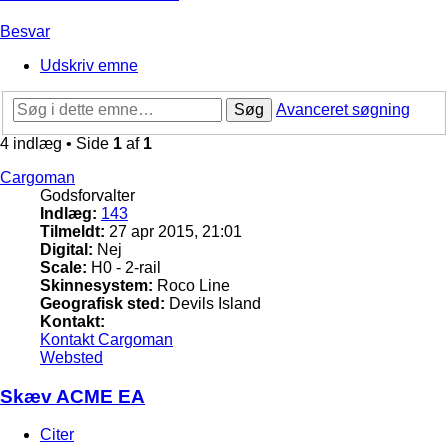
Besvar
Udskriv emne
Søg
Avanceret søgning
4 indlæg • Side
1
af
1
Cargoman
Godsforvalter
Indlæg:
143
Tilmeldt:
27 apr 2015, 21:01
Digital:
Nej
Scale:
H0 - 2-rail
Skinnesystem:
Roco Line
Geografisk sted:
Devils Island
Kontakt:
Kontakt Cargoman
Websted
Skæv ACME EA
Citer