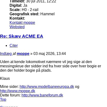
Tilmeldt:
30 jul 2011, 12:22
Digital:
Ja
Scale:
H0 - 2-rail
Geografisk sted:
Hammel
Kontakt:
Kontakt moppe
Websted
Re: Skæv ACME EA
Citer
Indlæg
af
moppe
»
03 maj 2026, 13:44
Uden at kende lokomotivet nærmere vil jeg sige at den
messingskrue der sidder ind fra hver side over hver bogie er
den der holder bogie på plads.
Klaus
Mine sider:
http://www.modelbaneeuropa.dk
og
http://www.moppe.dk
Dette forum:
http://www.baneforum.dk
Top