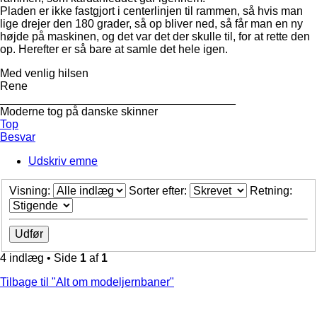
Pladen er ikke fastgjort i centerlinjen til rammen, så hvis man
lige drejer den 180 grader, så op bliver ned, så får man en ny
højde på maskinen, og det var det der skulle til, for at rette den
op. Herefter er så bare at samle det hele igen.
Med venlig hilsen
Rene
_____________________________________
Moderne tog på danske skinner
Top
Besvar
Udskriv emne
Visning:
Sorter efter:
Retning:
4 indlæg • Side
1
af
1
Tilbage til "Alt om modeljernbaner"