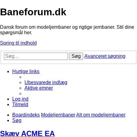
Baneforum.dk
Dansk forum om modeljernbaner og rigtige jernbaner. Stil dine
spørgsmål her.
Spring til indhold
Søg
Avanceret søgning
Hurtige links
Ubesvarede indlæg
Aktive emner
Log ind
Tilmeld
Boardindeks
Modeljernbaner
Alt om modeljernbaner
Søg
Skæv ACME EA