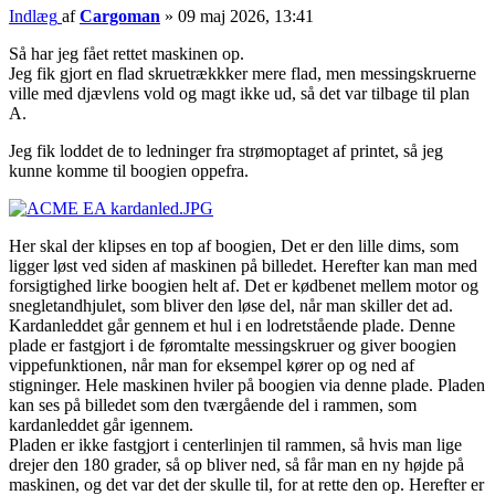
Indlæg
af
Cargoman
»
09 maj 2026, 13:41
Så har jeg fået rettet maskinen op.
Jeg fik gjort en flad skruetrækkker mere flad, men messingskruerne
ville med djævlens vold og magt ikke ud, så det var tilbage til plan
A.
Jeg fik loddet de to ledninger fra strømoptaget af printet, så jeg
kunne komme til boogien oppefra.
Her skal der klipses en top af boogien, Det er den lille dims, som
ligger løst ved siden af maskinen på billedet. Herefter kan man med
forsigtighed lirke boogien helt af. Det er kødbenet mellem motor og
snegletandhjulet, som bliver den løse del, når man skiller det ad.
Kardanleddet går gennem et hul i en lodretstående plade. Denne
plade er fastgjort i de føromtalte messingskruer og giver boogien
vippefunktionen, når man for eksempel kører op og ned af
stigninger. Hele maskinen hviler på boogien via denne plade. Pladen
kan ses på billedet som den tværgående del i rammen, som
kardanleddet går igennem.
Pladen er ikke fastgjort i centerlinjen til rammen, så hvis man lige
drejer den 180 grader, så op bliver ned, så får man en ny højde på
maskinen, og det var det der skulle til, for at rette den op. Herefter er