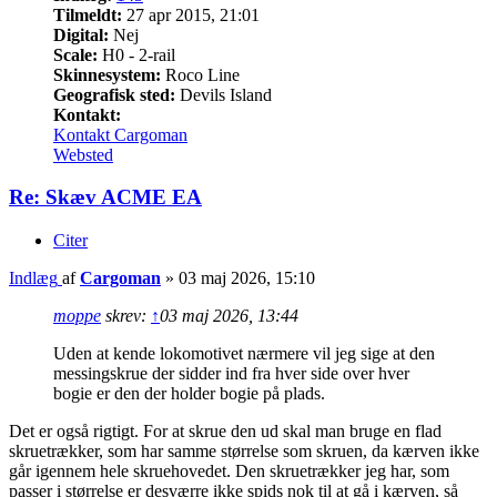
Tilmeldt:
27 apr 2015, 21:01
Digital:
Nej
Scale:
H0 - 2-rail
Skinnesystem:
Roco Line
Geografisk sted:
Devils Island
Kontakt:
Kontakt Cargoman
Websted
Re: Skæv ACME EA
Citer
Indlæg
af
Cargoman
»
03 maj 2026, 15:10
moppe
skrev:
↑
03 maj 2026, 13:44
Uden at kende lokomotivet nærmere vil jeg sige at den
messingskrue der sidder ind fra hver side over hver
bogie er den der holder bogie på plads.
Det er også rigtigt. For at skrue den ud skal man bruge en flad
skruetrækker, som har samme størrelse som skruen, da kærven ikke
går igennem hele skruehovedet. Den skruetrækker jeg har, som
passer i størrelse er desværre ikke spids nok til at gå i kærven, så