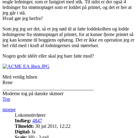
nogle ledninger, som er fastgjort med stik. Til sidst er der også 4
ledninger fra strømoptaget som er loddet på printet, og det er her at
jeg går i stå.
Hvad gør jeg herfra?
Som jeg jeg ser det, så er jeg nød til at fatte loddekolben og lodde
ledningerne fra strømoptaget af printet, for at kunne fjerne printet så
jeg kan komme til boggiens ophæng. Det er ikke en operation jeg er
hel vild med i kraft af lodningernes små størrelser.
Nogen gode idéér eller skal jeg bare fatte mod?
Med venlig hilsen
Rene
_____________________________________
Moderne tog på danske skinner
Top
moppe
Lokomotivfører
Indlæg:
4847
Tilmeldt:
30 jul 2011, 12:22
Digital:
Ja
Scale:
H0 - 2-rail