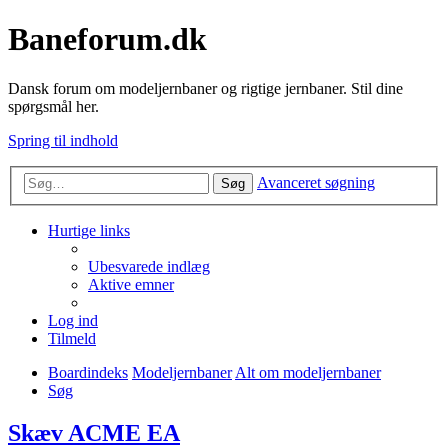
Baneforum.dk
Dansk forum om modeljernbaner og rigtige jernbaner. Stil dine
spørgsmål her.
Spring til indhold
Avanceret søgning
Søg
Hurtige links
Ubesvarede indlæg
Aktive emner
Log ind
Tilmeld
Boardindeks
Modeljernbaner
Alt om modeljernbaner
Søg
Skæv ACME EA