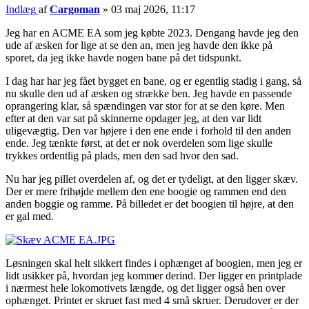
Indlæg
af
Cargoman
»
03 maj 2026, 11:17
Jeg har en ACME EA som jeg købte 2023. Dengang havde jeg den
ude af æsken for lige at se den an, men jeg havde den ikke på
sporet, da jeg ikke havde nogen bane på det tidspunkt.
I dag har har jeg fået bygget en bane, og er egentlig stadig i gang, så
nu skulle den ud af æsken og strække ben. Jeg havde en passende
oprangering klar, så spændingen var stor for at se den køre. Men
efter at den var sat på skinnerne opdager jeg, at den var lidt
uligevægtig. Den var højere i den ene ende i forhold til den anden
ende. Jeg tænkte først, at det er nok overdelen som lige skulle
trykkes ordentlig på plads, men den sad hvor den sad.
Nu har jeg pillet overdelen af, og det er tydeligt, at den ligger skæv.
Der er mere frihøjde mellem den ene boogie og rammen end den
anden boggie og ramme. På billedet er det boogien til højre, at den
er gal med.
Løsningen skal helt sikkert findes i ophænget af boogien, men jeg er
lidt usikker på, hvordan jeg kommer derind. Der ligger en printplade
i nærmest hele lokomotivets længde, og det ligger også hen over
ophænget. Printet er skruet fast med 4 små skruer. Derudover er der