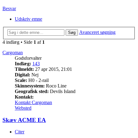
Besvar
Udskriv emne
Avanceret søgning
Søg
4 indlæg • Side
1
af
1
Cargoman
Godsforvalter
Indlæg:
143
Tilmeldt:
27 apr 2015, 21:01
Digital:
Nej
Scale:
H0 - 2-rail
Skinnesystem:
Roco Line
Geografisk sted:
Devils Island
Kontakt:
Kontakt Cargoman
Websted
Skæv ACME EA
Citer