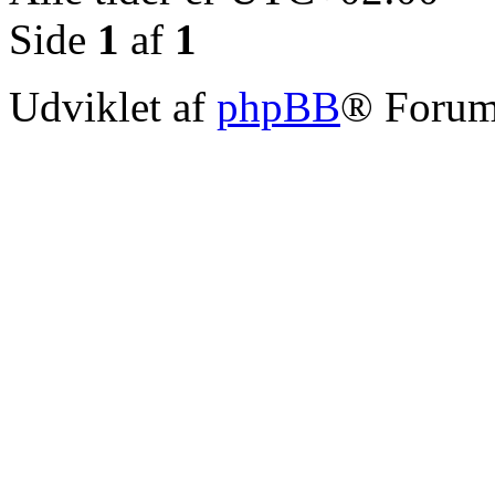
Side
1
af
1
Udviklet af
phpBB
® Forum