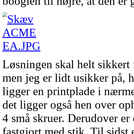
boogien til højre, at den er
Løsningen skal helt sikkert
men jeg er lidt usikker på,
ligger en printplade i nærm
det ligger også hen over oph
4 små skruer. Derudover er 
fastgjort med stik. Til sidst