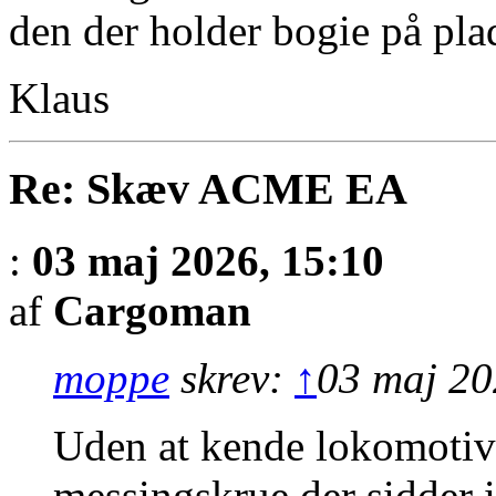
den der holder bogie på pla
Klaus
Re: Skæv ACME EA
:
03 maj 2026, 15:10
af
Cargoman
moppe
skrev:
↑
03 maj 20
Uden at kende lokomotive
messingskrue der sidder i