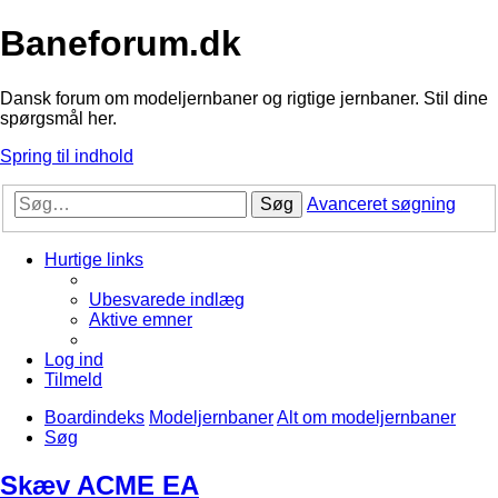
Baneforum.dk
Dansk forum om modeljernbaner og rigtige jernbaner. Stil dine
spørgsmål her.
Spring til indhold
Søg
Avanceret søgning
Hurtige links
Ubesvarede indlæg
Aktive emner
Log ind
Tilmeld
Boardindeks
Modeljernbaner
Alt om modeljernbaner
Søg
Skæv ACME EA