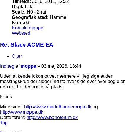
Tilmeldt:
30 jul 2011, 12:22
Digital:
Ja
Scale:
H0 - 2-rail
Geografisk sted:
Hammel
Kontakt:
Kontakt moppe
Websted
Re: Skæv ACME EA
Citer
Indlæg
af
moppe
»
03 maj 2026, 13:44
Uden at kende lokomotivet nærmere vil jeg sige at den
messingskrue der sidder ind fra hver side over hver bogie er
den der holder bogie på plads.
Klaus
Mine sider:
http://www.modelbaneeuropa.dk
og
http://www.moppe.dk
Dette forum:
http://www.baneforum.dk
Top