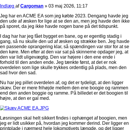
Indlæg
af
Cargoman
»
03 maj 2026, 11:17
Jeg har en ACME EA som jeg købte 2023. Dengang havde jeg
den ude af æsken for lige at se den an, men jeg havde den ikke
på sporet, da jeg ikke havde nogen bane på det tidspunkt.
I dag har har jeg fået bygget en bane, og er egentlig stadig i
gang, så nu skulle den ud af æsken og strække ben. Jeg havde
en passende oprangering klar, så spændingen var stor for at se
den køre. Men efter at den var sat på skinnerne opdager jeg, at
den var lidt uligevægtig. Den var højere i den ene ende i
forhold til den anden ende. Jeg tænkte først, at det er nok
overdelen som lige skulle trykkes ordentlig på plads, men den
sad hvor den sad.
Nu har jeg pillet overdelen af, og det er tydeligt, at den ligger
skæv. Der er mere frihøjde mellem den ene boogie og rammen
end den anden boggie og ramme. På billedet er det boogien til
højre, at den er gal med.
Løsningen skal helt sikkert findes i ophænget af boogien, men
jeg er lidt usikker på, hvordan jeg kommer derind. Der ligger en
printplade i nærmest hele lokomotivets længde, og det ligger