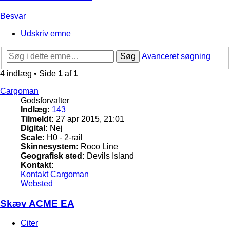
Besvar
Udskriv emne
Søg
Avanceret søgning
4 indlæg • Side
1
af
1
Cargoman
Godsforvalter
Indlæg:
143
Tilmeldt:
27 apr 2015, 21:01
Digital:
Nej
Scale:
H0 - 2-rail
Skinnesystem:
Roco Line
Geografisk sted:
Devils Island
Kontakt:
Kontakt Cargoman
Websted
Skæv ACME EA
Citer