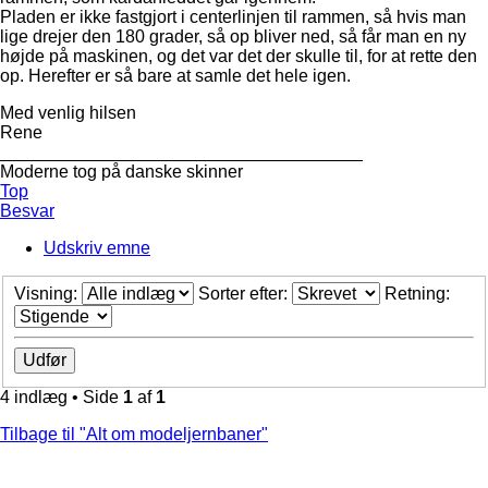
Pladen er ikke fastgjort i centerlinjen til rammen, så hvis man
lige drejer den 180 grader, så op bliver ned, så får man en ny
højde på maskinen, og det var det der skulle til, for at rette den
op. Herefter er så bare at samle det hele igen.
Med venlig hilsen
Rene
_____________________________________
Moderne tog på danske skinner
Top
Besvar
Udskriv emne
Visning:
Sorter efter:
Retning:
4 indlæg • Side
1
af
1
Tilbage til "Alt om modeljernbaner"