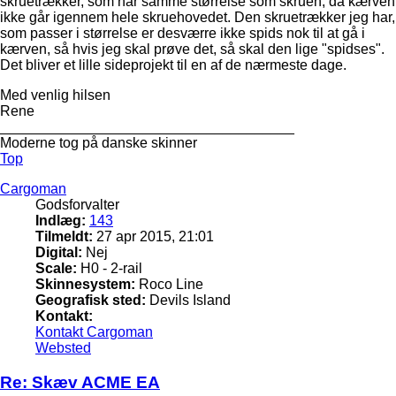
skruetrækker, som har samme størrelse som skruen, da kærven
ikke går igennem hele skruehovedet. Den skruetrækker jeg har,
som passer i størrelse er desværre ikke spids nok til at gå i
kærven, så hvis jeg skal prøve det, så skal den lige "spidses".
Det bliver et lille sideprojekt til en af de nærmeste dage.
Med venlig hilsen
Rene
_____________________________________
Moderne tog på danske skinner
Top
Cargoman
Godsforvalter
Indlæg:
143
Tilmeldt:
27 apr 2015, 21:01
Digital:
Nej
Scale:
H0 - 2-rail
Skinnesystem:
Roco Line
Geografisk sted:
Devils Island
Kontakt:
Kontakt Cargoman
Websted
Re: Skæv ACME EA