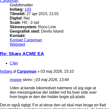
Cargoman
Godsforvalter
Indlæg:
143
Tilmeldt:
27 apr 2015, 21:01
Digital:
Nej
Scale:
H0 - 2-rail
Skinnesystem:
Roco Line
Geografisk sted:
Devils Island
Kontakt:
Kontakt Cargoman
Websted
Re: Skæv ACME EA
Citer
Indlæg
af
Cargoman
»
03 maj 2026, 15:10
moppe
skrev:
↑
03 maj 2026, 13:44
Uden at kende lokomotivet nærmere vil jeg sige at
den messingskrue der sidder ind fra hver side over
hver bogie er den der holder bogie på plads.
Det er også rigtigt. For at skrue den ud skal man bruge en flad