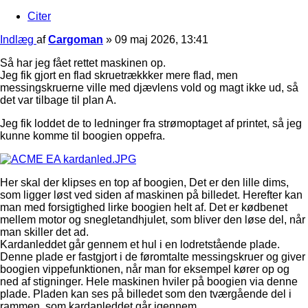
Citer
Indlæg
af
Cargoman
»
09 maj 2026, 13:41
Så har jeg fået rettet maskinen op.
Jeg fik gjort en flad skruetrækkker mere flad, men
messingskruerne ville med djævlens vold og magt ikke ud, så
det var tilbage til plan A.
Jeg fik loddet de to ledninger fra strømoptaget af printet, så jeg
kunne komme til boogien oppefra.
Her skal der klipses en top af boogien, Det er den lille dims,
som ligger løst ved siden af maskinen på billedet. Herefter kan
man med forsigtighed lirke boogien helt af. Det er kødbenet
mellem motor og snegletandhjulet, som bliver den løse del, når
man skiller det ad.
Kardanleddet går gennem et hul i en lodretstående plade.
Denne plade er fastgjort i de føromtalte messingskruer og giver
boogien vippefunktionen, når man for eksempel kører op og
ned af stigninger. Hele maskinen hviler på boogien via denne
plade. Pladen kan ses på billedet som den tværgående del i
rammen, som kardanleddet går igennem.