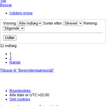
Top
Besvar
Udskriv emne
Visning:
Sorter efter:
Retning:
11 indlæg
1
2
Næste
Tilbage til "Begynderspørgsmål"
Boardindeks
Alle tider er
UTC+02:00
Slet cookies