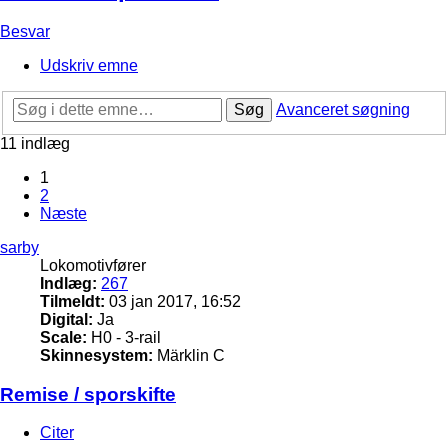
Besvar
Udskriv emne
Søg
Avanceret søgning
11 indlæg
1
2
Næste
sarby
Lokomotivfører
Indlæg:
267
Tilmeldt:
03 jan 2017, 16:52
Digital:
Ja
Scale:
H0 - 3-rail
Skinnesystem:
Märklin C
Remise / sporskifte
Citer