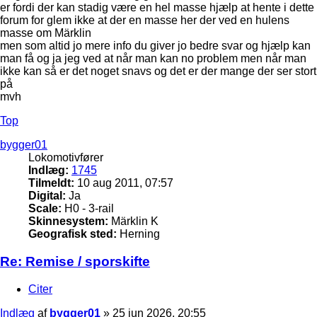
er fordi der kan stadig være en hel masse hjælp at hente i dette
forum for glem ikke at der en masse her der ved en hulens
masse om Märklin
men som altid jo mere info du giver jo bedre svar og hjælp kan
man få og ja jeg ved at når man kan no problem men når man
ikke kan så er det noget snavs og det er der mange der ser stort
på
mvh
Top
bygger01
Lokomotivfører
Indlæg:
1745
Tilmeldt:
10 aug 2011, 07:57
Digital:
Ja
Scale:
H0 - 3-rail
Skinnesystem:
Märklin K
Geografisk sted:
Herning
Re: Remise / sporskifte
Citer
Indlæg
af
bygger01
»
25 jun 2026, 20:55