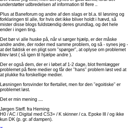
understøtter udbredelsen af information til flere ..
Plus at Baneforum og andre af den slags er bl.a. til løsning og
forklaringen til alle, for hvis det ikke bliver holdt i hævd, så
mister disse blogs fuldstændig deres grundlag, og det hele
ender i ingen ting.
Det bør vi alle huske på, når vi sørger hjælp, er der måske
andre andre, der roder med samme problem, og så - synes jeg -
at det faktisk er en pligt som "spørger", at oplyse om problemet
blev løst ( så igen til hjælpe andre ).
Der er også dem, der er i løbet af 1-2 dage, blot fremlægger
problemet på flere medier og får der "hans" problem løst ved at
at plukke fra forskellige medier.
Løsningen forsvinder for flertallet, men for den "egoitiske" er
problemet løst.
Det er min mening ....
Jørgen Steff. fra Herning
H0 / AC / Digital med CS3+ / K skinner / ca. Epoke III / og ikke
kun DK (p. gr. af dampen).