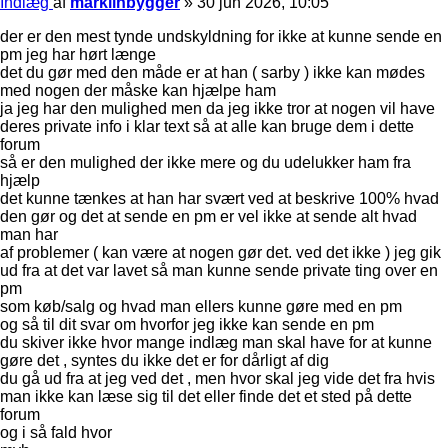
Indlæg
af
marklinbygger
»
30 jun 2026, 10:05
der er den mest tynde undskyldning for ikke at kunne sende en
pm jeg har hørt længe
det du gør med den måde er at han ( sarby ) ikke kan mødes
med nogen der måske kan hjælpe ham
ja jeg har den mulighed men da jeg ikke tror at nogen vil have
deres private info i klar text så at alle kan bruge dem i dette
forum
så er den mulighed der ikke mere og du udelukker ham fra
hjælp
det kunne tænkes at han har svært ved at beskrive 100% hvad
den gør og det at sende en pm er vel ikke at sende alt hvad
man har
af problemer ( kan være at nogen gør det. ved det ikke ) jeg gik
ud fra at det var lavet så man kunne sende private ting over en
pm
som køb/salg og hvad man ellers kunne gøre med en pm
og så til dit svar om hvorfor jeg ikke kan sende en pm
du skiver ikke hvor mange indlæg man skal have for at kunne
gøre det , syntes du ikke det er for dårligt af dig
du gå ud fra at jeg ved det , men hvor skal jeg vide det fra hvis
man ikke kan læse sig til det eller finde det et sted på dette
forum
og i så fald hvor