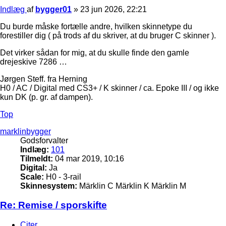
Indlæg
af
bygger01
»
23 jun 2026, 22:21
Du burde måske fortælle andre, hvilken skinnetype du
forestiller dig ( på trods af du skriver, at du bruger C skinner ).
Det virker sådan for mig, at du skulle finde den gamle
drejeskive 7286 …
Jørgen Steff. fra Herning
H0 / AC / Digital med CS3+ / K skinner / ca. Epoke III / og ikke
kun DK (p. gr. af dampen).
Top
marklinbygger
Godsforvalter
Indlæg:
101
Tilmeldt:
04 mar 2019, 10:16
Digital:
Ja
Scale:
H0 - 3-rail
Skinnesystem:
Märklin C Märklin K Märklin M
Re: Remise / sporskifte
Citer