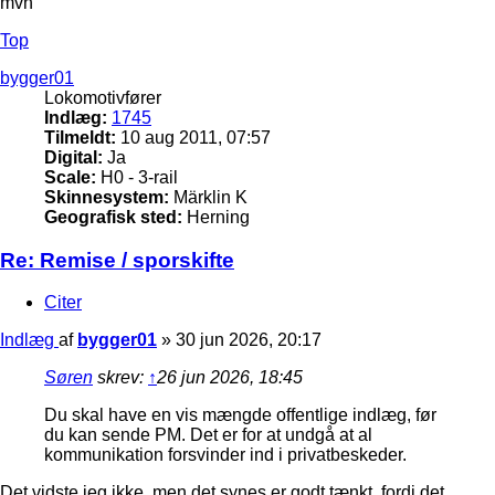
mvh
Top
bygger01
Lokomotivfører
Indlæg:
1745
Tilmeldt:
10 aug 2011, 07:57
Digital:
Ja
Scale:
H0 - 3-rail
Skinnesystem:
Märklin K
Geografisk sted:
Herning
Re: Remise / sporskifte
Citer
Indlæg
af
bygger01
»
30 jun 2026, 20:17
Søren
skrev:
↑
26 jun 2026, 18:45
Du skal have en vis mængde offentlige indlæg, før
du kan sende PM. Det er for at undgå at al
kommunikation forsvinder ind i privatbeskeder.
Det vidste jeg ikke, men det synes er godt tænkt, fordi det