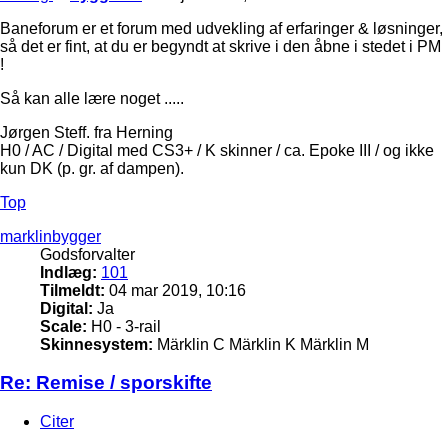
Baneforum er et forum med udvekling af erfaringer & løsninger,
så det er fint, at du er begyndt at skrive i den åbne i stedet i PM
!
Så kan alle lære noget .....
Jørgen Steff. fra Herning
H0 / AC / Digital med CS3+ / K skinner / ca. Epoke III / og ikke
kun DK (p. gr. af dampen).
Top
marklinbygger
Godsforvalter
Indlæg:
101
Tilmeldt:
04 mar 2019, 10:16
Digital:
Ja
Scale:
H0 - 3-rail
Skinnesystem:
Märklin C Märklin K Märklin M
Re: Remise / sporskifte
Citer