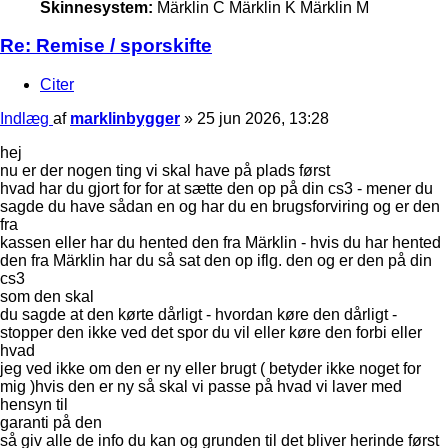
Skinnesystem:
Märklin C Märklin K Märklin M
Re: Remise / sporskifte
Citer
Indlæg
af
marklinbygger
»
25 jun 2026, 13:28
hej
nu er der nogen ting vi skal have på plads først
hvad har du gjort for for at sætte den op på din cs3 - mener du
sagde du have sådan en og har du en brugsforviring og er den
fra
kassen eller har du hented den fra Märklin - hvis du har hented
den fra Märklin har du så sat den op iflg. den og er den på din
cs3
som den skal
du sagde at den kørte dårligt - hvordan køre den dårligt -
stopper den ikke ved det spor du vil eller køre den forbi eller
hvad
jeg ved ikke om den er ny eller brugt ( betyder ikke noget for
mig )hvis den er ny så skal vi passe på hvad vi laver med
hensyn til
garanti på den
så giv alle de info du kan og grunden til det bliver herinde først