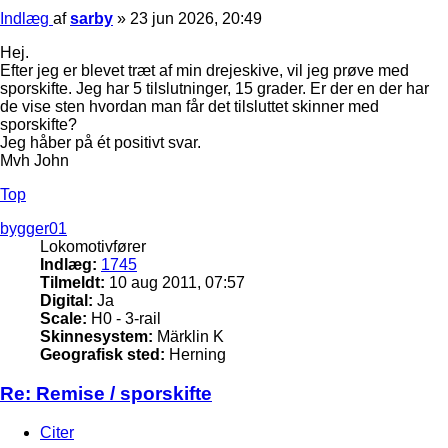
Indlæg
af
sarby
»
23 jun 2026, 20:49
Hej.
Efter jeg er blevet træt af min drejeskive, vil jeg prøve med
sporskifte. Jeg har 5 tilslutninger, 15 grader. Er der en der har
de vise sten hvordan man får det tilsluttet skinner med
sporskifte?
Jeg håber på ét positivt svar.
Mvh John
Top
bygger01
Lokomotivfører
Indlæg:
1745
Tilmeldt:
10 aug 2011, 07:57
Digital:
Ja
Scale:
H0 - 3-rail
Skinnesystem:
Märklin K
Geografisk sted:
Herning
Re: Remise / sporskifte
Citer