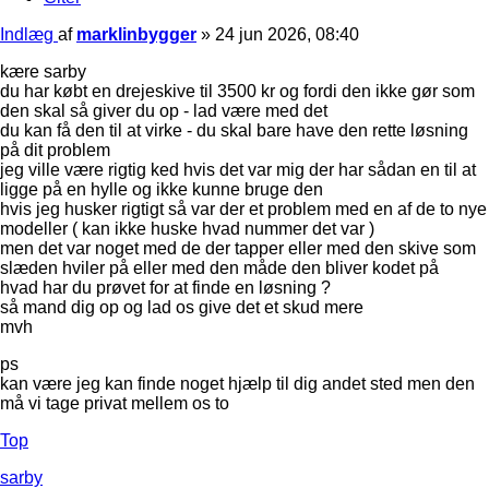
Indlæg
af
marklinbygger
»
24 jun 2026, 08:40
kære sarby
du har købt en drejeskive til 3500 kr og fordi den ikke gør som
den skal så giver du op - lad være med det
du kan få den til at virke - du skal bare have den rette løsning
på dit problem
jeg ville være rigtig ked hvis det var mig der har sådan en til at
ligge på en hylle og ikke kunne bruge den
hvis jeg husker rigtigt så var der et problem med en af de to nye
modeller ( kan ikke huske hvad nummer det var )
men det var noget med de der tapper eller med den skive som
slæden hviler på eller med den måde den bliver kodet på
hvad har du prøvet for at finde en løsning ?
så mand dig op og lad os give det et skud mere
mvh
ps
kan være jeg kan finde noget hjælp til dig andet sted men den
må vi tage privat mellem os to
Top
sarby