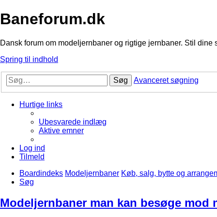
Baneforum.dk
Dansk forum om modeljernbaner og rigtige jernbaner. Stil dine 
Spring til indhold
Søg
Avanceret søgning
Hurtige links
Ubesvarede indlæg
Aktive emner
Log ind
Tilmeld
Boardindeks
Modeljernbaner
Køb, salg, bytte og arrange
Søg
Modeljernbaner man kan besøge mo