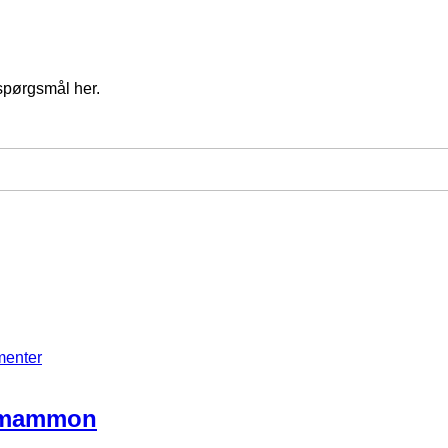
spørgsmål her.
menter
d mammon