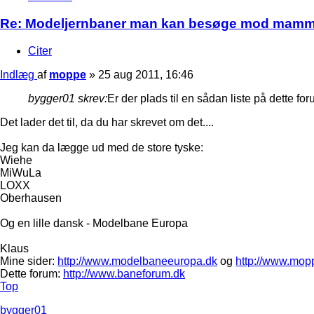
Re: Modeljernbaner man kan besøge mod mam
Citer
Indlæg
af
moppe
»
25 aug 2011, 16:46
bygger01 skrev:
Er der plads til en sådan liste på dette fo
Det lader det til, da du har skrevet om det....
Jeg kan da lægge ud med de store tyske:
Wiehe
MiWuLa
LOXX
Oberhausen
Og en lille dansk - Modelbane Europa
Klaus
Mine sider:
http://www.modelbaneeuropa.dk
og
http://www.mop
Dette forum:
http://www.baneforum.dk
Top
bygger01