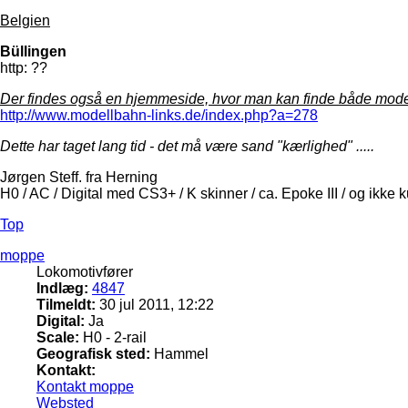
Belgien
Büllingen
http: ??
Der findes også en hjemmeside, hvor man kan finde både model 
http://www.modellbahn-links.de/index.php?a=278
Dette har taget lang tid - det må være sand "kærlighed" .....
Jørgen Steff. fra Herning
H0 / AC / Digital med CS3+ / K skinner / ca. Epoke III / og ikke 
Top
moppe
Lokomotivfører
Indlæg:
4847
Tilmeldt:
30 jul 2011, 12:22
Digital:
Ja
Scale:
H0 - 2-rail
Geografisk sted:
Hammel
Kontakt:
Kontakt moppe
Websted