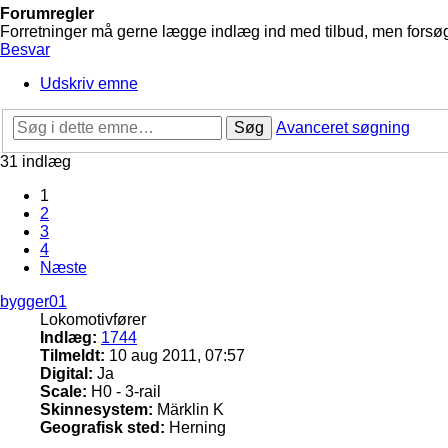
Forumregler
Forretninger må gerne lægge indlæg ind med tilbud, men forsøg 
Besvar
Udskriv emne
Søg
Avanceret søgning
31 indlæg
1
2
3
4
Næste
bygger01
Lokomotivfører
Indlæg:
1744
Tilmeldt:
10 aug 2011, 07:57
Digital:
Ja
Scale:
H0 - 3-rail
Skinnesystem:
Märklin K
Geografisk sted:
Herning