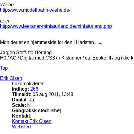
Wiehe
http://www.modellbahn-wiehe.de/
Leer
http://www.leeraner-miniaturland.de/miniaturland.php
Mon der er en hjemmeside for den i Hadsten ......
Jørgen Steff. fra Herning
H0 / AC / Digital med CS3+ / K skinner / ca. Epoke III / og ikke 
Top
Erik Olsen
Lokomotivfører
Indlæg:
266
Tilmeldt:
05 aug 2011, 13:48
Digital:
Ja
Scale:
N
Geografisk sted:
Ishøj
Kontakt:
Kontakt Erik Olsen
Websted