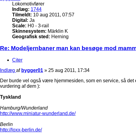
Lokomotivfører
Indlæg:
1744
Tilmeldt:
10 aug 2011, 07:57
Digital:
Ja
Scale:
H0 - 3-rail
Skinnesystem:
Märklin K
Geografisk sted:
Herning
Re: Modeljernbaner man kan besøge mod mam
Citer
Indlæg
af
bygger01
»
25 aug 2011, 17:34
Der burde vel også være hjemmesiden, som en service, så det er (
vurdering af dem ):
Tyskland
Hamburg/Wunderland
http://www.miniatur-wunderland.de/
Berlin
http://loxx-berlin.de/