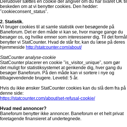
Derudover sættes en cookie der angiver om du har svaret OK til
beskeden om at vi benytter cookies. Den hedder:
"cookieconsent_status".
2. Statistik.
Vi bruger cookies til at samle statistik over besøgende på
Baneforum. Det er den måde vi kan se, hvor mange gange du
besøger os, og hvilke emner som interesserer dig. Til det formål
benytter vi StatCounter. Hvad de står for, kan du læse på deres
hjemmeside
http://statcounter.com/about/
StatCounter analyse-cookie
StatCounter placerer en cookie "is_visitor_unique", som gør
det muligt for statistiksystemet at genkende dig, hver gang du
besøger Baneforum. På den måde kan vi sortere i nye og
tilbagevendende brugere. Levetid: 5 år.
Hvis du ikke ønsker StatCounter cookies kan du slå dem fra på
denne side:
https://statcounter.com/about/set-refusal-cookie/
Hvad med annoncer?
Baneforum benytter ikke annoncer. Baneforum er et helt privat
foretagende finansieret af undertegnede.