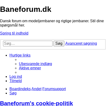
Baneforum.dk
Dansk forum om modeljernbaner og rigtige jernbaner. Stil dine
spørgsmål her.
Spring til indhold
Søg
Avanceret søgning
Hurtige links
Ubesvarede indlæg
Aktive emner
Log ind
Tilmeld
Boardindeks
Andet
Forumsupport
Søg
Baneforum's cookie-politik