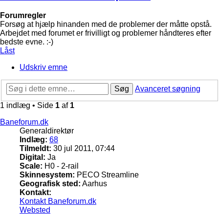
Forumregler
Forsøg at hjælp hinanden med de problemer der måtte opstå.
Arbejdet med forumet er frivilligt og problemer håndteres efter
bedste evne. :-)
Låst
Udskriv emne
Søg
Avanceret søgning
1 indlæg • Side
1
af
1
Baneforum.dk
Generaldirektør
Indlæg:
68
Tilmeldt:
30 jul 2011, 07:44
Digital:
Ja
Scale:
H0 - 2-rail
Skinnesystem:
PECO Streamline
Geografisk sted:
Aarhus
Kontakt:
Kontakt Baneforum.dk
Websted