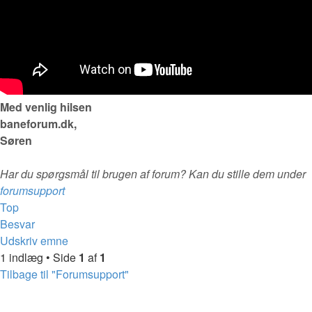
Med venlig hilsen
baneforum.dk,
Søren
Har du spørgsmål til brugen af forum? Kan du stille dem under
forumsupport
Top
Besvar
Udskriv emne
1 indlæg • Side
1
af
1
Tilbage til "Forumsupport"