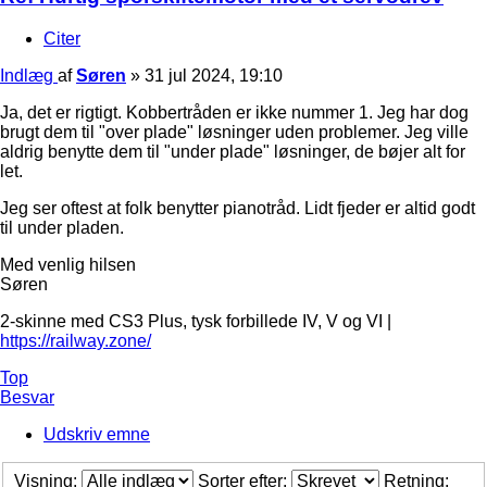
Citer
Indlæg
af
Søren
»
31 jul 2024, 19:10
Ja, det er rigtigt. Kobbertråden er ikke nummer 1. Jeg har dog
brugt dem til "over plade" løsninger uden problemer. Jeg ville
aldrig benytte dem til "under plade" løsninger, de bøjer alt for
let.
Jeg ser oftest at folk benytter pianotråd. Lidt fjeder er altid godt
til under pladen.
Med venlig hilsen
Søren
2-skinne med CS3 Plus, tysk forbillede IV, V og VI |
https://railway.zone/
Top
Besvar
Udskriv emne
Visning:
Sorter efter:
Retning: