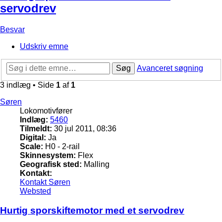
servodrev
Besvar
Udskriv emne
Søg
Avanceret søgning
3 indlæg • Side
1
af
1
Søren
Lokomotivfører
Indlæg:
5460
Tilmeldt:
30 jul 2011, 08:36
Digital:
Ja
Scale:
H0 - 2-rail
Skinnesystem:
Flex
Geografisk sted:
Malling
Kontakt:
Kontakt Søren
Websted
Hurtig sporskiftemotor med et servodrev