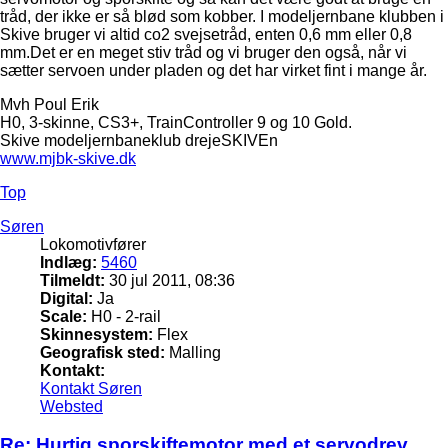
tråd, der ikke er så blød som kobber. I modeljernbane klubben i
Skive bruger vi altid co2 svejsetråd, enten 0,6 mm eller 0,8
mm.Det er en meget stiv tråd og vi bruger den også, når vi
sætter servoen under pladen og det har virket fint i mange år.
Mvh Poul Erik
H0, 3-skinne, CS3+, TrainController 9 og 10 Gold.
Skive modeljernbaneklub drejeSKIVEn
www.mjbk-skive.dk
Top
Søren
Lokomotivfører
Indlæg:
5460
Tilmeldt:
30 jul 2011, 08:36
Digital:
Ja
Scale:
H0 - 2-rail
Skinnesystem:
Flex
Geografisk sted:
Malling
Kontakt:
Kontakt Søren
Websted
Re: Hurtig sporskiftemotor med et servodrev