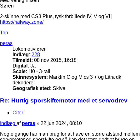
Med venlig hilsen
Søren
2-skinne med CS3 Plus, tysk forbillede IV, V og VI |
https://railway.zone/
Top
peras
Lokomotivfører
Indlæg:
228
Tilmeldt:
08 nov 2015, 16:18
Digital:
Ja
Scale:
H0 - 3-rail
Skinnesystem:
Märklin C og M cs 3 + og Litra dk
dekodere
Geografisk sted:
Skive
Re: Hurtig sporskiftemotor med et servodrev
Citer
Indlæg
af
peras
»
22 jun 2024, 08:10
Nogle gange har man brug for at have en større afstand mellem
servomotor og sporskifte og så kan det være godt at bruge en