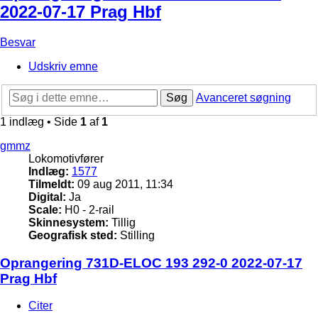
2022-07-17 Prag Hbf
Besvar
Udskriv emne
Søg
Avanceret søgning
1 indlæg • Side
1
af
1
gmmz
Lokomotivfører
Indlæg:
1577
Tilmeldt:
09 aug 2011, 11:34
Digital:
Ja
Scale:
H0 - 2-rail
Skinnesystem:
Tillig
Geografisk sted:
Stilling
Oprangering 731D-ELOC 193 292-0 2022-07-17
Prag Hbf
Citer