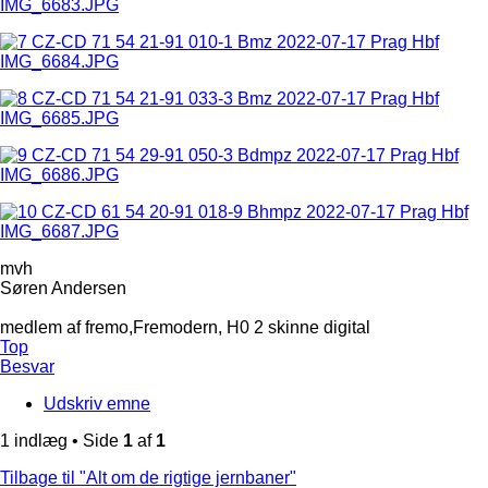
mvh
Søren Andersen
medlem af fremo,Fremodern, H0 2 skinne digital
Top
Besvar
Udskriv emne
1 indlæg • Side
1
af
1
Tilbage til "Alt om de rigtige jernbaner"