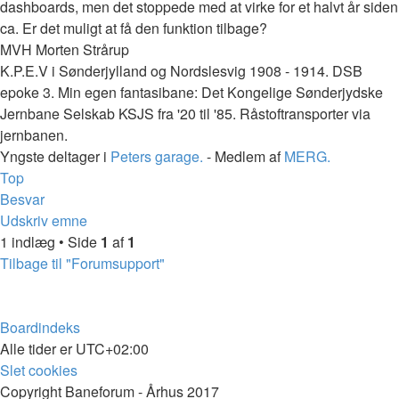
dashboards, men det stoppede med at virke for et halvt år siden
ca. Er det muligt at få den funktion tilbage?
MVH Morten Strårup
K.P.E.V i Sønderjylland og Nordslesvig 1908 - 1914. DSB
epoke 3. Min egen fantasibane: Det Kongelige Sønderjydske
Jernbane Selskab KSJS fra '20 til '85. Råstoftransporter via
jernbanen.
Yngste deltager i
Peters garage.
- Medlem af
MERG.
Top
Besvar
Udskriv emne
1 indlæg • Side
1
af
1
Tilbage til "Forumsupport"
Boardindeks
Alle tider er
UTC+02:00
Slet cookies
Copyright Baneforum - Århus 2017