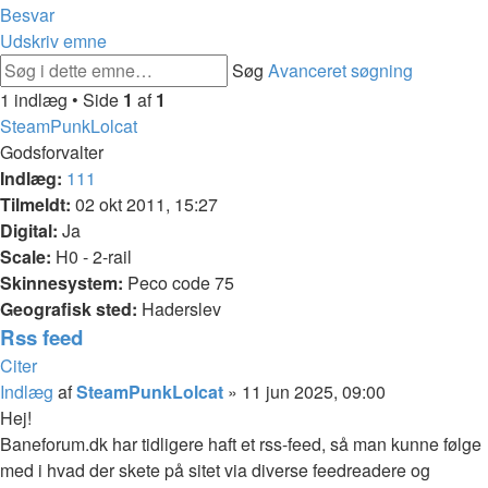
Besvar
Udskriv emne
Søg
Avanceret søgning
1 indlæg • Side
1
af
1
SteamPunkLolcat
Godsforvalter
Indlæg:
111
Tilmeldt:
02 okt 2011, 15:27
Digital:
Ja
Scale:
H0 - 2-rail
Skinnesystem:
Peco code 75
Geografisk sted:
Haderslev
Rss feed
Citer
Indlæg
af
SteamPunkLolcat
»
11 jun 2025, 09:00
Hej!
Baneforum.dk har tidligere haft et rss-feed, så man kunne følge
med i hvad der skete på sitet via diverse feedreadere og